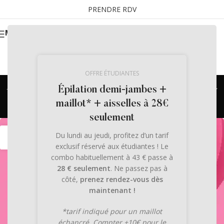
PRENDRE RDV
MENU
OFFRE ÉTUDIANTES
Archives des balises : spa à
Épilation demi-jambes +
deux
maillot* + aisselles à 28€
seulement
27
Du lundi au jeudi, profitez d’un tarif
JAN
exclusif réservé aux étudiantes ! Le
combo habituellement à 43 € passe à
28 € seulement
. Ne passez pas à
côté,
prenez rendez-vous dès
maintenant !
*tarif indiqué pour un maillot
échancré. Compter +10€ pour le