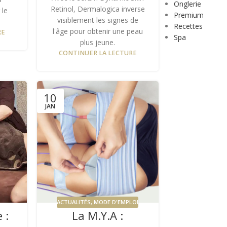
Onglerie
Retinol, Dermalogica inverse
 le
Premium
visiblement les signes de
Recettes
l'âge pour obtenir une peau
RE
Spa
plus jeune.
CONTINUER LA LECTURE
10
JAN
ACTUALITÉS
,
MODE D'EMPLOI
 :
La M.Y.A :