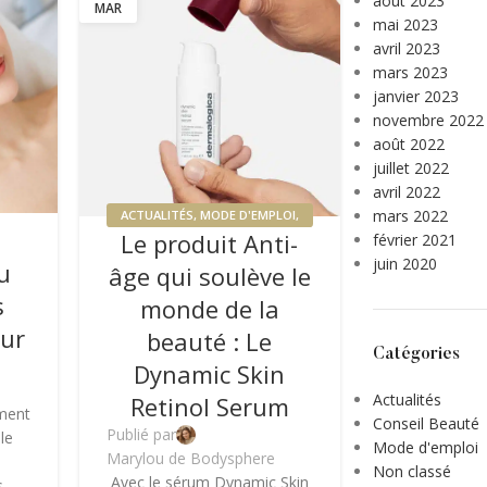
août 2023
MAR
mai 2023
avril 2023
mars 2023
janvier 2023
novembre 2022
août 2022
juillet 2022
avril 2022
mars 2022
ACTUALITÉS
,
MODE D'EMPLOI
,
Le produit Anti-
février 2021
PREMIUM
juin 2020
u
âge qui soulève le
s
monde de la
eur
beauté : Le
Catégories
Dynamic Skin
Actualités
Retinol Serum
ement
Conseil Beauté
Publié par
le
Mode d'emploi
Marylou de Bodysphere
Non classé
Avec le sérum Dynamic Skin
s