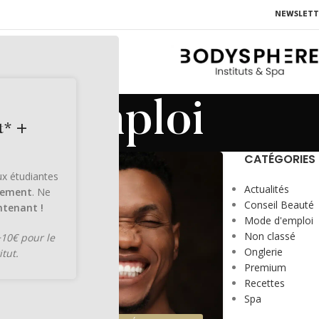
NEWSLETT
 d’emploi
t* +
CATÉGORIES
27
aux étudiantes
FÉV
Actualités
lement
. Ne
Conseil Beauté
tenant !
Mode d'emploi
Non classé
+10€ pour le
Onglerie
itut.
M
Premium
Recettes
Spa
a