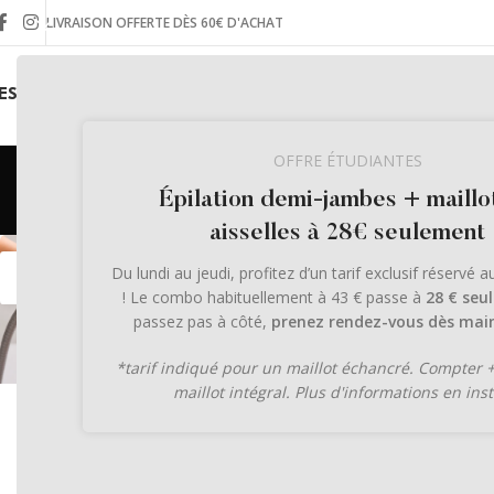
LIVRAISON OFFERTE DÈS 60€ D'ACHAT
ES INSTITUTS
LA BOUTIQUE EN LIGNE
LE JOURNAL
OFFRE ÉTUDIANTES
Mode
Épilation demi-jambes + maillo
aisselles à 28€ seulement
17
04
Du lundi au jeudi, profitez d’un tarif exclusif réservé 
MAI
MAR
! Le combo habituellement à 43 € passe à
28 € seu
passez pas à côté,
prenez rendez-vous dès main
*tarif indiqué pour un maillot échancré. Compter 
MODE D'EMPLOI
maillot intégral. Plus d'informations en inst
Épilation lumière
MODE D'EMPLOI
,
PREMIU
Tout sur
pulsée à Grenoble
l’épilation à l
: ce que 15 ans de