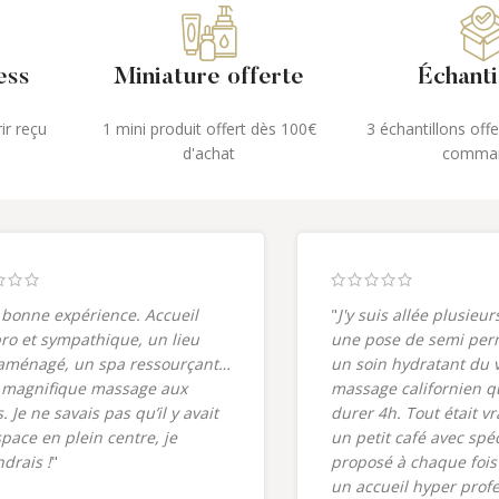
ess
Miniature offerte
Échanti
ir reçu
1 mini produit offert dès 100€
3 échantillons off
d'achat
comma
 bonne expérience. Accueil
"
J'y suis allée plusieur
pro et sympathique, un lieu
une pose de semi per
aménagé, un spa ressourçant…
un soin hydratant du 
 magnifique massage aux
massage californien q
. Je ne savais pas qu’il y avait
durer 4h. Tout était v
space en plein centre, je
un petit café avec spé
ndrais !
"
proposé à chaque fois 
un accueil hyper profe