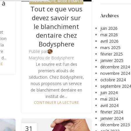
 à
CONSEIL BEAUTÉ
,
MODE D'EMPLOI
Tout ce que vous
devez savoir sur
Archives
le blanchiment
juin 2026
et
dentaire chez
mai 2026
tion
avril 2026
Bodysphere
 la
mars 2025
re
Publié par
février 2025
d...
Marylou de Bodysphere
janvier 2025
RE
Le sourire est l'un des
décembre 2024
premiers atouts de
novembre 2024
séduction. Chez Bodysphere,
octobre 2024
nous proposons un service
septembre 202
de blanchiment dentaire en
juin 2024
institut de...
mai 2024
CONTINUER LA LECTURE
avril 2024
février 2024
janvier 2024
décembre 2023
31