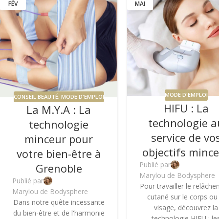
FÉV
MAI
MODE D'EMPLOI
CONSEIL BEAUTÉ
,
MODE D'EMPLOI
HIFU : La
La M.Y.A : La
technologie a
technologie
service de vo
minceur pour
objectifs minc
votre bien-être à
Publié par
Grenoble
Marylou de Bodysphere
Publié par
Pour travailler le relâch
Marylou de Bodysphere
cutané sur le corps ou 
Dans notre quête incessante
visage, découvrez la
du bien-être et de l'harmonie
technologie HIFU : le