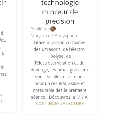
ir
technologie
minceur de
précision
Publié par
id
Marylou de Bodysphere
fet,
Grâce à l’action combinée
s,
des ultrasons, de l’électro-
 la
lipolyse, de
-
l’électrostimulation et du
nt
drainage, les amas graisseux
ense
sont décollés et éliminés
pour un résultat visible et
mesurable dès la première
se.
séance : Découvrez la M.Y.A.
RE
CONTINUER LA LECTURE