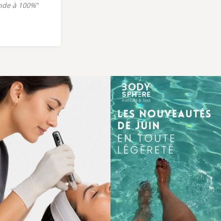
nde à 100%
"