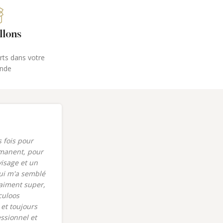
llons
erts dans votre
nde
s fois pour
"J'ai eu le plaisir de faire un soin du
manent, pour
visage dermalogica dans le nouveau
visage et un
centre bodysphere récemment
ui m'a semblé
ouvert sur Vif. Un grand merci à Célia
raiment super,
pour son accueil et sa gentillesse
culoos
dans ce bel institut. Je reviendrais !"
et toujours
Nathalie C.
Champollion
ssionnel et