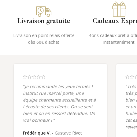
Livraison gratuite
Cadeaux Expr
Livraison en point relais offerte
Bons cadeaux prêt à offr
dès 60€ d'achat
instantanément
"
Je recommande les yeux fermés l
"
Très
institut rue marcel porte, une
très 
équipe charmante accueillante et à
bien 
l écoute de ses clients. On se sent
et un
bien et on en ressort détendue. Un
huiles
vrai bonheur !
"
cet e
revie
Frédérique V.
Gustave Rivet