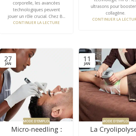
corporelle, les avancées
ultrasons pour booster
technologiques peuvent
collagène.
jouer un rôle crucial. Chez B...
CONTINUER LA LECTU
CONTINUER LA LECTURE
27
11
JAN
JAN
MODE D'EMPLOI
MODE D'EMPLOI
Micro-needling :
La Cryolipolyse