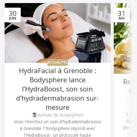
30
31
JUIN
MAI
ACTUALITÉS
HydraFacial à Grenoble :
Bodysphere lance
Rece
l’HydraBoost, son soin
dé
d’hydradermabrasion sur-
mesure
L'été
Romain de Bodysphere
légèr
Vous cherchez un soin d'hydradermabrasion
d'écout
à Grenoble ? Bodysphere répond avec
l'HydraBoost : un protocole haute