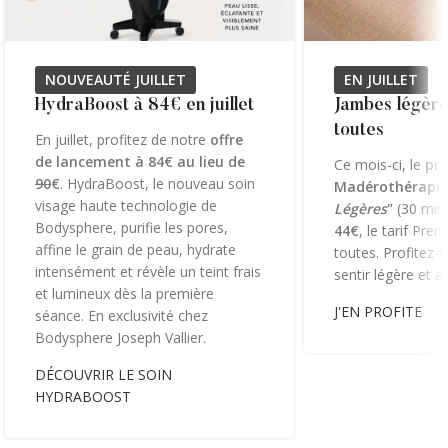
NOUVEAUTÉ JUILLET
EN JUILLET
HydraBoost à 84€ en juillet
Jambes légère
toutes
En juillet, profitez de notre
offre
de lancement à 84€ au lieu de
Ce mois-ci, le
pr
90
€
. HydraBoost, le nouveau soin
Madérothérapie
visage haute technologie de
Légères
"
(30 min)
Bodysphere, purifie les pores,
44€
, le tarif Pre
affine le grain de peau, hydrate
toutes. Profitez-
intensément et révèle un teint frais
sentir légère et à 
et lumineux dès la première
J'EN PROFITE
séance. En exclusivité chez
Bodysphere Joseph Vallier.
DÉCOUVRIR LE SOIN
HYDRABOOST