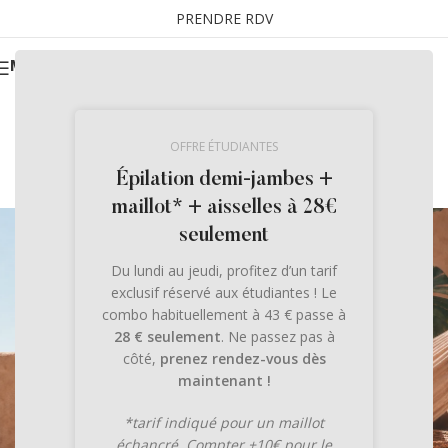
PRENDRE RDV
MENU
OFFRE ÉTUDIANTES
Instituts de Beauté & Spa à Grenoble et Vif
Épilation demi-jambes +
maillot* + aisselles à 28€
seulement
Du lundi au jeudi, profitez d’un tarif
exclusif réservé aux étudiantes ! Le
combo habituellement à 43 € passe à
28 € seulement
. Ne passez pas à
côté,
prenez rendez-vous dès
maintenant !
*tarif indiqué pour un maillot
échancré. Compter +10€ pour le