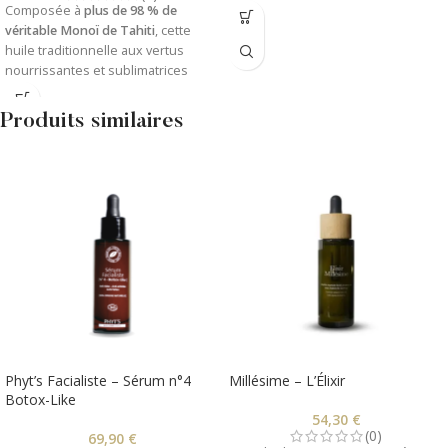
Composée à
plus de 98 % de
véritable Monoï de Tahiti
, cette
huile traditionnelle aux vertus
nourrissantes et sublimatrices
incarne l’âme de la Polynésie.
Produits similaires
2 Parfums naturels :
Fleur de Tiaré
ou
Vanille
.
Hydrate, adoucit et sublime peau et
cheveux.
Phyt’s Facialiste – Sérum n°4
Millésime – L’Élixir
Botox-Like
54,30
€
(0)
69,90
€