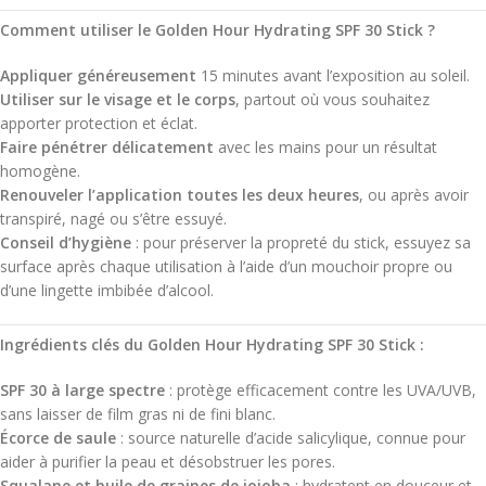
Comment utiliser le Golden Hour Hydrating SPF 30 Stick ?
Appliquer généreusement
15 minutes avant l’exposition au soleil.
Utiliser sur le visage et le corps
, partout où vous souhaitez
apporter protection et éclat.
Faire pénétrer délicatement
avec les mains pour un résultat
homogène.
Renouveler l’application toutes les deux heures
, ou après avoir
transpiré, nagé ou s’être essuyé.
Conseil d’hygiène
: pour préserver la propreté du stick, essuyez sa
surface après chaque utilisation à l’aide d’un mouchoir propre ou
d’une lingette imbibée d’alcool.
Ingrédients clés du Golden Hour Hydrating SPF 30 Stick :
SPF 30 à large spectre
: protège efficacement contre les UVA/UVB,
sans laisser de film gras ni de fini blanc.
Écorce de saule
: source naturelle d’acide salicylique, connue pour
aider à purifier la peau et désobstruer les pores.
Squalane et huile de graines de jojoba
: hydratent en douceur et