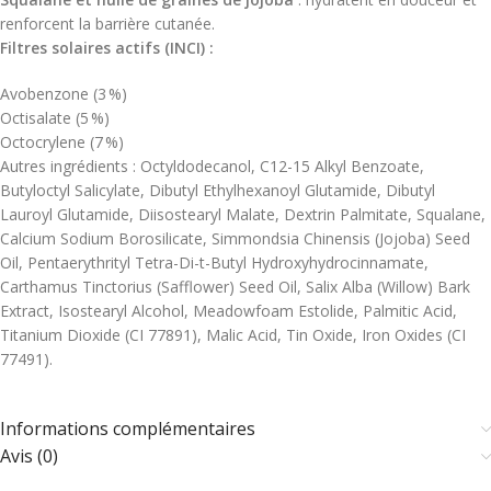
renforcent la barrière cutanée.
Filtres solaires actifs (INCI) :
Avobenzone (3 %)
Octisalate (5 %)
Octocrylene (7 %)
Autres ingrédients : Octyldodecanol, C12-15 Alkyl Benzoate,
Butyloctyl Salicylate, Dibutyl Ethylhexanoyl Glutamide, Dibutyl
Lauroyl Glutamide, Diisostearyl Malate, Dextrin Palmitate, Squalane,
Calcium Sodium Borosilicate, Simmondsia Chinensis (Jojoba) Seed
Oil, Pentaerythrityl Tetra-Di-t-Butyl Hydroxyhydrocinnamate,
Carthamus Tinctorius (Safflower) Seed Oil, Salix Alba (Willow) Bark
Extract, Isostearyl Alcohol, Meadowfoam Estolide, Palmitic Acid,
Titanium Dioxide (CI 77891), Malic Acid, Tin Oxide, Iron Oxides (CI
77491).​
Informations complémentaires
Avis (0)