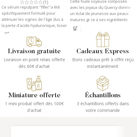
Cette huile soyeuse composée
(1)
Ce sérum repulpant "filler"a été
avec les joyaux du Quercy donne
spécifiquement formulé pour
un éclat de jeunesse aux peaux
atténuer les signes de l'âge dus à
matures gr ce à ses ingrédients
la perte d'acide hyaluronique, lisser
millésimés. Véritable concentré
les rides, repulper et assouplir la
botanique certifié Bio et 100%
peau.
d'origine naturelle, est formulé
autour d'un cocktail d'huiles
végétales et d'un phytocomplexe
Livraison gratuite
Cadeaux Express
inédit, conÃ§u dans les
Livraison en point relais offerte
Bons cadeaux prêt à offrir reçu
laboratoires PHYTS et issu du
dès 60€ d'achat
instantanément
patrimoine végétal de la vallée du
Lot en France.
Miniature offerte
Échantillons
1 mini produit offert dès 100€
3 échantillons offerts dans
d'achat
votre commande