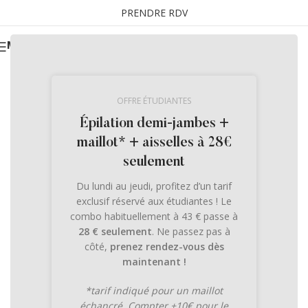
PRENDRE RDV
MENU
OFFRE ÉTUDIANTES
Épilation demi-jambes +
maillot* + aisselles à 28€
seulement
Du lundi au jeudi, profitez d’un tarif
exclusif réservé aux étudiantes ! Le
combo habituellement à 43 € passe à
28 € seulement
. Ne passez pas à
côté,
prenez rendez-vous dès
maintenant !
*tarif indiqué pour un maillot
échancré. Compter +10€ pour le