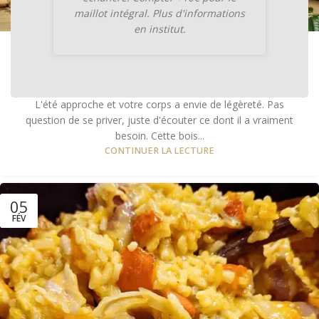
maillot intégral. Plus d'informations
en institut.
RECETTES
Recette minceur de l’été : le détox
citron-gingembre maison
Romain de Bodysphere
L'été approche et votre corps a envie de légèreté. Pas
question de se priver, juste d'écouter ce dont il a vraiment
besoin. Cette bois...
CONTINUER LA LECTURE
05
FÉV