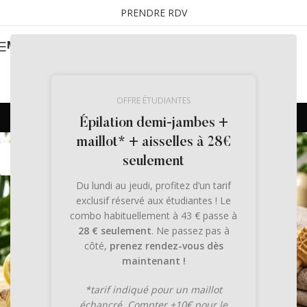
PRENDRE RDV
MENU
OFFRE ÉTUDIANTES
Recettes
Épilation demi-jambes +
maillot* + aisselles à 28€
31
seulement
MAI
Du lundi au jeudi, profitez d’un tarif
exclusif réservé aux étudiantes ! Le
combo habituellement à 43 € passe à
28 € seulement
. Ne passez pas à
côté,
prenez rendez-vous dès
maintenant !
*tarif indiqué pour un maillot
échancré. Compter +10€ pour le