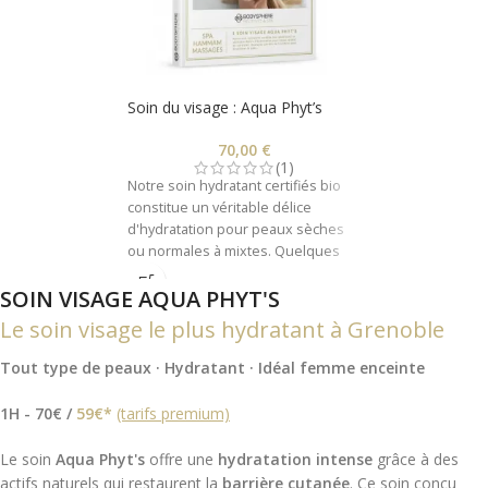
Soin du visage : Aqua Phyt’s
70,00
€
(1)
Notre soin hydratant certifiés bio
constitue un véritable délice
d'hydratation pour peaux sèches
ou normales à mixtes. Quelques
gouttes de fraîcheur pour
SOIN VISAGE AQUA PHYT'S
désaltérer la peau. Laissez vous
captiver par les sensations
Le soin visage le plus hydratant à Grenoble
délicieuses aux notes amandées-
fruitées de ce soin.
Tout type de peaux · Hydratant · Idéal femme enceinte
1H - 70€ /
59€*
(tarifs premium)
Le soin
Aqua Phyt's
offre une
hydratation intense
grâce à des
actifs naturels qui restaurent la
barrière cutanée
. Ce soin conçu