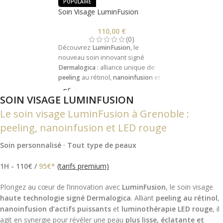
POPULAIRE
Soin Visage LuminFusion
110,00
€
(0)
Découvrez
LuminFusion
, le
nouveau soin innovant signé
Dermalogica
: alliance unique de
peeling
au rétinol,
nanoinfusion
et
LED rouge
pour une peau
SOIN VISAGE LUMINFUSION
éclatante, lissée et revitalisée dès
la première séance, sans aucun
Le soin visage LuminFusion à Grenoble :
temps de récupération.
peeling, nanoinfusion et LED rouge
Ce soin haute-performance est
uniquement disponible dans votre
Soin personnalisé · Tout type de peaux
institut Bodysphere Lafayette à
Grenoble
.
1H - 110€ /
95€*
(tarifs premium)
Plongez au cœur de l’innovation avec 
LuminFusion
, le soin visage 
haute technologie signé Dermalogica
. Alliant 
peeling au rétinol
, 
nanoinfusion d’actifs puissants
et 
luminothérapie LED rouge
, il 
agit en synergie pour révéler une peau 
plus lisse, éclatante et