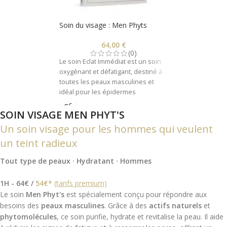
Soin du visage : Men Phyts
64,00
€
(0)
Le soin Eclat Immédiat est un soin
oxygénant et défatigant, destiné à
toutes les peaux masculines et
idéal pour les épidermes
asphyxiés ou les teints brouillés.
SOIN VISAGE MEN PHYT'S
Type de Peau
: Peaux masculines.
Un soin visage pour les hommes qui veulent
Attente
: Purifie et dynamise.
Fréquence conseillée
: 1 cure de 6
un teint radieux
soins en institut (1 soin par
semaine).
Tout type de peaux · Hydratant · Hommes
1H - 64€ /
54€*
(tarifs premium)
Le soin
Men Phyt's
est spécialement conçu pour répondre aux
besoins des
peaux masculines
. Grâce à des
actifs naturels
et
phytomolécules
, ce soin purifie, hydrate et revitalise la peau. Il aide