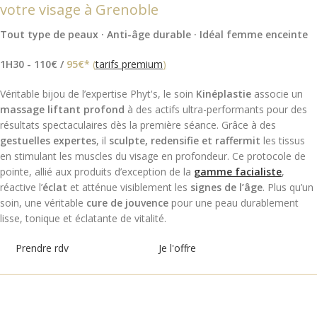
votre visage à Grenoble
soin d'1h30, alliant une gestuelle
précise à la main, l'utilisation de la
Tout type de peaux · Anti-âge durable · Idéal femme enceinte
technologie DermoPhyt's pour
travailler la peau en profondeur, et
1H30 - 110€ /
95€*
(
tarifs premium
)
les exceptionnels produits de la
gamme facialiste
pour un résultat
Véritable bijou de l’expertise Phyt's, le soin
Kinéplastie
associe un
bluffant. La peau est stimulée,
hydratée, nourrie, et les rides sont
massage liftant profond
à des actifs ultra-performants pour des
estompées durablement.
résultats spectaculaires dès la première séance. Grâce à des
gestuelles expertes
, il
sculpte, redensifie et raffermit
les tissus
en stimulant les muscles du visage en profondeur. Ce protocole de
pointe, allié aux produits d’exception de la
gamme facialiste
,
réactive l’
éclat
et atténue visiblement les
signes de l’âge
. Plus qu’un
soin, une véritable
cure de jouvence
pour une peau durablement
lisse, tonique et éclatante de vitalité.
Prendre rdv
Je l'offre