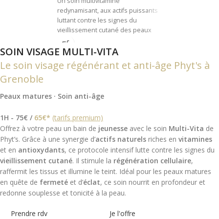
Un soin multivitaminé
redynamisant, aux actifs puissants
luttant contre les signes du
vieillissement cutané des peaux
matures. Ambiance feutrée,
SOIN VISAGE MULTI-VITA
senteurs subtiles et épicées pour
ce soin anti-âge.
Le soin visage régénérant et anti-âge Phyt's à
Grenoble
Peaux matures · Soin anti-âge
1H - 75€ /
65€*
(tarifs premium)
Offrez à votre peau un bain de
jeunesse
avec le soin
Multi-Vita
de
Phyt’s. Grâce à une synergie d’
actifs naturels
riches en
vitamines
et en
antioxydants
, ce protocole intensif lutte contre les signes du
vieillissement cutané
. Il stimule la
régénération cellulaire
,
raffermit les tissus et illumine le teint. Idéal pour les peaux matures
en quête de
fermeté
et d’
éclat
, ce soin nourrit en profondeur et
redonne souplesse et tonicité à la peau.
Prendre rdv
Je l'offre