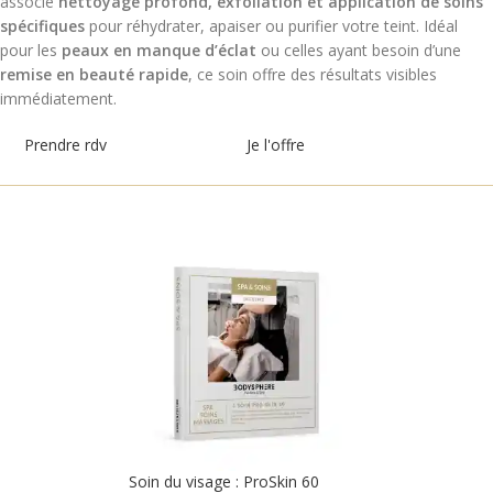
associe
nettoyage profond, exfoliation et application de soins
et de sérénité dans un
spécifiques
pour réhydrater, apaiser ou purifier votre teint. Idéal
environnement propice à la
pour les
peaux en manque d’éclat
ou celles ayant besoin d’une
relaxation. Quelle que soit la
remise en beauté rapide
, ce soin offre des résultats visibles
priorité pour votre peau, ProSkin 30
immédiatement.
vous offre un résultat ciblé en un
minimum de temps. Votre peau
Prendre rdv
Je l'offre
n'aura jamais été aussi radieuse.
Soin du visage : ProSkin 60