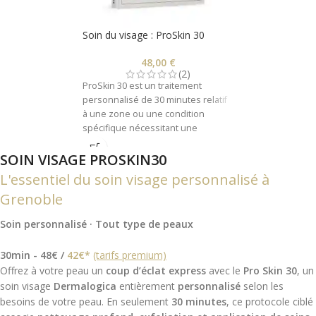
Soin du visage : ProSkin 30
48,00
€
(2)
ProSkin 30 est un traitement
personnalisé de 30 minutes relatif
à une zone ou une condition
spécifique nécessitant une
attention particulière.
SOIN VISAGE PROSKIN30
Que vous souhaitiez diminuer les
L'essentiel du soin visage personnalisé à
impuretés, le vieillissement de la
peau ou l'hyperpigmentation, le
Grenoble
traitement est entièrement adapté
à vos souhaits personnels et à la
Soin personnalisé · Tout type de peaux
condition de votre peau. Il redonne
tout simplement à votre peau, le
30min - 48€ /
42€*
(tarifs premium)
coup de pouce dont elle a besoin.
Offrez à votre peau un
coup d’éclat express
avec le
Pro Skin 30
, un
Toutes les parties du visage et du
soin visage
Dermalogica
entièrement
personnalisé
selon les
cou peuvent être traitées.
besoins de votre peau. En seulement
30 minutes
, ce protocole ciblé
Profitez d'un moment de bien-être