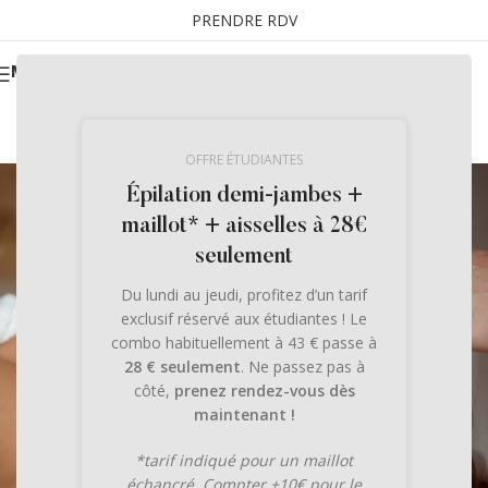
PRENDRE RDV
MENU
OFFRE ÉTUDIANTES
Épilation demi-jambes +
maillot* + aisselles à 28€
seulement
Du lundi au jeudi, profitez d’un tarif
exclusif réservé aux étudiantes ! Le
combo habituellement à 43 € passe à
28 € seulement
. Ne passez pas à
côté,
prenez rendez-vous dès
maintenant !
*tarif indiqué pour un maillot
échancré. Compter +10€ pour le