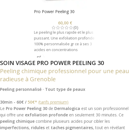
Pro Power Peeling 30
60,00
€
(0)
Le peeling le plus rapide et le plus
puissant. Une exfoliation profonde
100% personnalisée gr ce à ses 3
acides en concentrations
professionnelles utilisés selon vos
SOIN VISAGE PRO POWER PEELING 30
besoins de peau. Idéal pour les
ridules, les rides, les pigmentations
Peeling chimique professionnel pour une peau
inégales ou les imperfections.
radieuse à Grenoble
Peeling personnalisé · Tout type de peaux
30min - 60€ /
50€*
(tarifs premium)
Le
Pro Power Peeling 30
de
Dermalogica
est un soin professionnel
qui offre une
exfoliation profonde
en seulement 30 minutes. Ce
peeling chimique
combine plusieurs acides pour cibler les
imperfections
,
ridules
et
taches pigmentaires
, tout en révélant