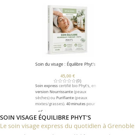
Soin du visage : Équilibre Phyt’s
45,00
€
(0)
Soin express
certifié bio Phyt's, en
version
Nourrissante
(peaux
sèches) ou
Purifiante
(peaux
mixtes/grasses).
40 minutes
pour
rééquilibrer, nourrir et sublimer
SOIN VISAGE ÉQUILIBRE PHYT'S
votre peau.
Le soin visage express du quotidien à Grenoble