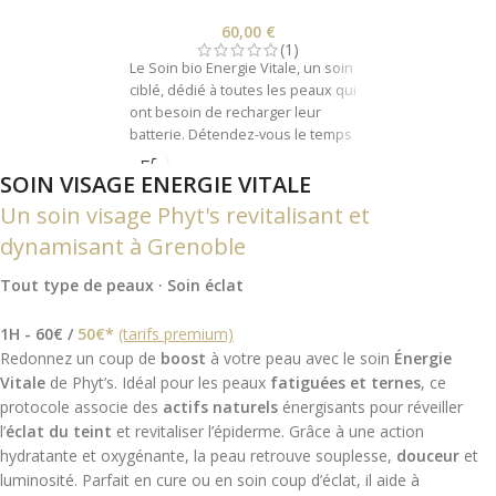
60,00
€
(1)
Le Soin bio Energie Vitale, un soin
ciblé, dédié à toutes les peaux qui
ont besoin de recharger leur
batterie. Détendez-vous le temps
d'un instant et laissez-vous aller
SOIN VISAGE ENERGIE VITALE
entre les mains expertes de votre
Naturo-Esthéticienne. Des
Un soin visage Phyt's revitalisant et
senteurs fraîches, des textures
dynamisant à Grenoble
onctueusement légères et des
actifs précieux qui énergisent et
Tout type de peaux · Soin éclat
réveillent l'éclat de la peaux.
1H - 60€ /
50€*
(tarifs premium)
Redonnez un coup de
boost
à votre peau avec le soin
Énergie
Vitale
de Phyt’s. Idéal pour les peaux
fatiguées et ternes
, ce
protocole associe des
actifs naturels
énergisants pour réveiller
l’
éclat du teint
et revitaliser l’épiderme. Grâce à une action
hydratante et oxygénante, la peau retrouve souplesse,
douceur
et
luminosité. Parfait en cure ou en soin coup d’éclat, il aide à