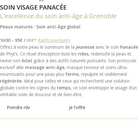
SOIN VISAGE PANACÉE
L'excellence du soin anti-âge à Grenoble
Peaux matures · Soin anti-âge global
1H30 - 95€ /
80€*
(tarifs premium)
Offrez à votre peau le summum de la
jeunesse
avec le soin
Panacée
de Phyt’s. Ce rituel d’exception lisse les
rides
, redensifie la peau et
ravive son
éclat
grâce à des actifs naturels puissants. Son protocole
exclusif allie
massage anti-âge
, masque tenseur et soins ultra-
nourrissants pour une peau plus
ferme
, repulpée et visiblement
régénérée
. Idéal pour celles et ceux qui recherchent une solution
globale contre les signes du
temps
, ce soin enveloppe le visage d’un
véritable voile de douceur et de bien-être.
Prendre rdv
Je l'offre