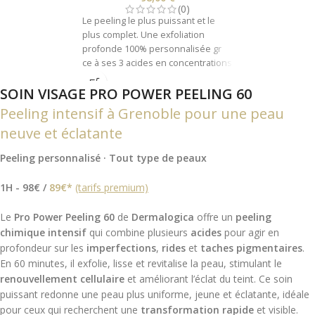
(0)
Le peeling le plus puissant et le
plus complet. Une exfoliation
profonde 100% personnalisée gr
ce à ses 3 acides en concentrations
professionnelles utilisés selon vos
SOIN VISAGE PRO POWER PEELING 60
besoins de peau. Idéal pour les
ridules, les rides, les pigmentations
Peeling intensif à Grenoble pour une peau
inégales ou les imperfections.
neuve et éclatante
Peeling personnalisé · Tout type de peaux
1H - 98€ /
89€*
(tarifs premium)
Le
Pro Power Peeling 60
de
Dermalogica
offre un
peeling
chimique intensif
qui combine plusieurs
acides
pour agir en
profondeur sur les
imperfections
,
rides
et
taches pigmentaires
.
En 60 minutes, il exfolie, lisse et revitalise la peau, stimulant le
renouvellement cellulaire
et améliorant l’éclat du teint. Ce soin
puissant redonne une peau plus uniforme, jeune et éclatante, idéale
pour ceux qui recherchent une
transformation rapide
et visible.