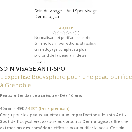
Soin du visage – Anti Spot visage
Dermalogica
49,00
€
(1)
Normalisant et purifiant, ce soin
élimine les imperfections et réalise
un nettoyage complet au plus
profond de la peau afin de se
débarrasser des impuretés
SOIN VISAGE ANTI-SPOT
souvent à l'origine de l'apparition
de boutons.
L'expertise Bodysphere pour une peau purifiée
à Grenoble
Peaux à tendance acnéique · Dès 16 ans
45min - 49€ /
43€*
(tarifs premium)
Conçu pour les
peaux sujettes aux imperfections
, le
soin Anti-
Spot
de Bodysphere, associé aux produits
Dermalogica
, offre une
extraction des comédons
efficace pour purifier la peau. Ce soin