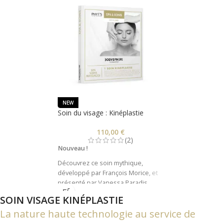
NEW
Soin du visage : Kinéplastie
110,00
€
(2)
Nouveau !
Découvrez ce soin mythique,
développé par François Morice, et
présenté par Vanessa Paradis
comme son secret de jeunesse
SOIN VISAGE KINÉPLASTIE
dans un article de vogue !
La nature haute technologie au service de
Le soin visage Kinéplastie est un