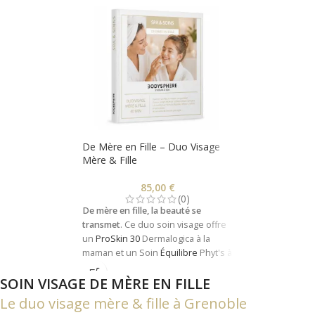
De Mère en Fille – Duo Visage
Mère & Fille
85,00
€
(0)
De mère en fille, la beauté se
transmet
. Ce duo soin visage offre
un
ProSkin 30
Dermalogica à la
maman et un Soin
Équilibre
Phyt's à
sa fille, en simultané. 40 minutes de
SOIN VISAGE DE MÈRE EN FILLE
beauté partagée.
Le duo visage mère & fille à Grenoble