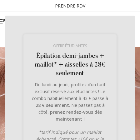
PRENDRE RDV
MENU
OFFRE ÉTUDIANTES
Épilation demi-jambes +
maillot* + aisselles à 28€
seulement
Du lundi au jeudi, profitez d’un tarif
exclusif réservé aux étudiantes ! Le
combo habituellement à 43 € passe à
28 € seulement
. Ne passez pas à
côté,
prenez rendez-vous dès
maintenant !
*tarif indiqué pour un maillot
échancré. Compter +10€ pour le