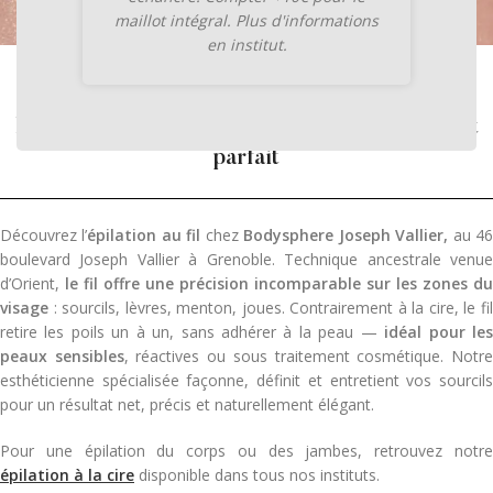
maillot intégral. Plus d'informations
en institut.
ÉPILATION AU FIL — SOURCILS & VISAGE
La précision du fil pour un regard naturellement
parfait
Découvrez l’
épilation au fil
chez
Bodysphere Joseph Vallier,
au 4
boulevard Joseph Vallier à Grenoble. Technique ancestrale venue
d’Orient,
le fil offre une précision incomparable sur les zones du
visage
: sourcils, lèvres, menton, joues. Contrairement à la cire, le fil
retire les poils un à un, sans adhérer à la peau —
idéal pour le
peaux sensibles
, réactives ou sous traitement cosmétique. Notr
esthéticienne spécialisée façonne, définit et entretient vos sourcils
pour un résultat net, précis et naturellement élégant.
Pour une épilation du corps ou des jambes, retrouvez notre
épilation à la cire
disponible dans tous nos instituts.