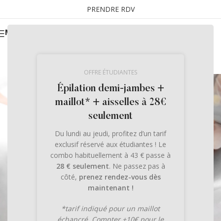
PRENDRE RDV
MENU
OFFRE ÉTUDIANTES
Épilation demi-jambes +
maillot* + aisselles à 28€
seulement
Épilation à la Lumière
Du lundi au jeudi, profitez d’un tarif
exclusif réservé aux étudiantes ! Le
Pulsée à Grenoble et
combo habituellement à 43 € passe à
28 € seulement
. Ne passez pas à
côté,
prenez rendez-vous dès
Vif
maintenant !
*tarif indiqué pour un maillot
échancré. Compter +10€ pour le