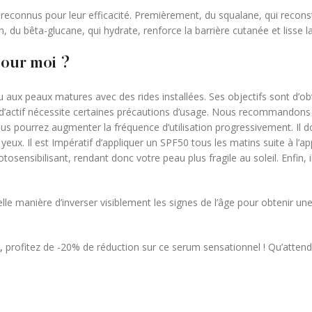
reconnus pour leur efficacité. Premièrement, du squalane, qui reconsti
n, du bêta-glucane, qui hydrate, renforce la barrière cutanée et lisse l
pour moi ?
aux peaux matures avec des rides installées. Ses objectifs sont d’obt
n d’actif nécessite certaines précautions d’usage. Nous recommando
ous pourrez augmenter la fréquence d’utilisation progressivement. Il doi
ux. Il est Impératif d’appliquer un SPF50 tous les matins suite à l’a
hotosensibilisant, rendant donc votre peau plus fragile au soleil. Enfin, i
 manière d’inverser visiblement les signes de l’âge pour obtenir une
,
profitez de -20% de réduction sur ce serum sensationnel ! Qu’atten