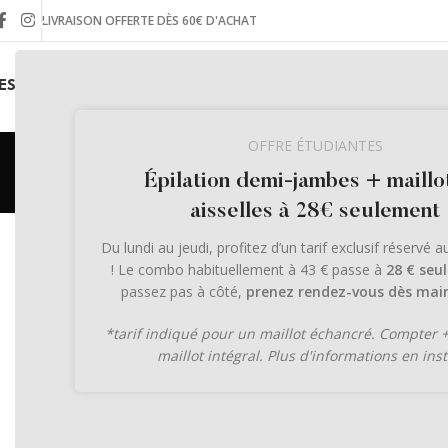
LIVRAISON OFFERTE DÈS 60€ D'ACHAT
ES INSTITUTS
LA BOUTIQUE EN LIGNE
LE JOURNAL
OFFRE ÉTUDIANTES
Épilation demi-jambes + maillo
aisselles à 28€ seulement
ACTUAL
Le produit Anti-âge qui soulèv
Du lundi au jeudi, profitez d’un tarif exclusif réservé 
! Le combo habituellement à 43 € passe à
28 € seu
R
passez pas à côté,
prenez rendez-vous dès main
Publié par
Mary
*tarif indiqué pour un maillot échancré. Compter 
maillot intégral. Plus d'informations en inst