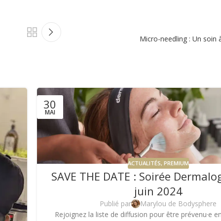
Micro-needling : Un soin à
30
MAI
ACTUALITÉS
,
PREMIUM
SAVE THE DATE : Soirée Dermalog
juin 2024
Publié par
Marylou de Bodysphere
Rejoignez la liste de diffusion pour être prévenu·e 