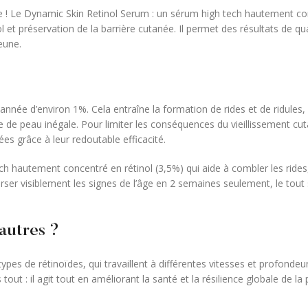
âge ! Le Dynamic Skin Retinol Serum : un sérum high tech hautement co
 et préservation de la barrière cutanée. Il permet des résultats de qua
eune.
 année d’environ 1%. Cela entraîne la formation de rides et de ridules
ture de peau inégale. Pour limiter les conséquences du vieillissement cut
es grâce à leur redoutable efficacité.
hautement concentré en rétinol (3,5%) qui aide à combler les rides, 
 Inverser visiblement les signes de l’âge en 2 semaines seulement, le t
autres ?
es de rétinoïdes, qui travaillent à différentes vitesses et profondeur
 tout : il agit tout en améliorant la santé et la résilience globale de l