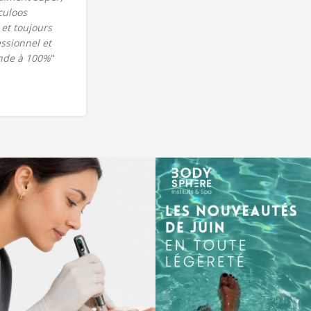
culoos
dans ce bel institut. Je reviendrais !"
et toujours
Nathalie C.
Champollion
ssionnel et
nde à 100%
"