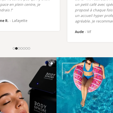
space en plein centre, je
un petit café avec spé
ndrais !
"
proposé à chaque fois 
un accueil hyper profe
ne R.
Lafayette
agréable. Je recomma
Aude
Vif