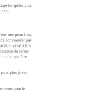
tue les lipides pour
a peau.
enir une peau lisse,
ns de commencer par
t être utilisé 3 fois
pplication du sérum
l ne doit pas être
 peau plus jeune,
dez-vous pour le