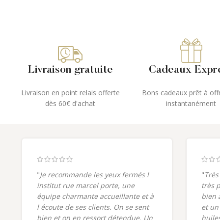
Livraison gratuite
Cadeaux Expr
Livraison en point relais offerte
Bons cadeaux prêt à offr
dès 60€ d'achat
instantanément
"
Je recommande les yeux fermés l
"
Très
institut rue marcel porte, une
très 
équipe charmante accueillante et à
bien 
l écoute de ses clients. On se sent
et un
bien et on en ressort détendue. Un
huiles