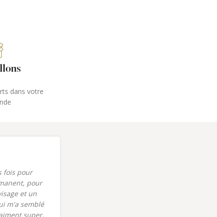
llons
erts dans votre
nde
s fois pour
"J'ai eu le plaisir de faire un soin du
manent, pour
visage dermalogica dans le nouveau
visage et un
centre bodysphere récemment
ui m'a semblé
ouvert sur Vif. Un grand merci à Célia
raiment super,
pour son accueil et sa gentillesse