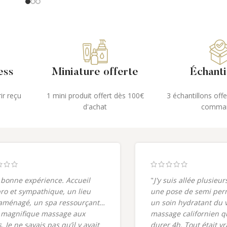
ess
Miniature offerte
Échanti
ir reçu
1 mini produit offert dès 100€
3 échantillons off
d'achat
comma
 bonne expérience. Accueil
"
J'y suis allée plusieur
pro et sympathique, un lieu
une pose de semi per
aménagé, un spa ressourçant…
un soin hydratant du 
 magnifique massage aux
massage californien q
. Je ne savais pas qu’il y avait
durer 4h. Tout était v