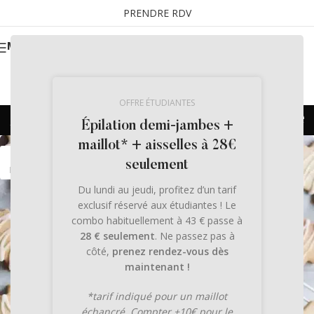
PRENDRE RDV
MENU
OFFRE ÉTUDIANTES
Archives des balises : sablé
Épilation demi-jambes +
maillot* + aisselles à 28€
30
seulement
NOV
Du lundi au jeudi, profitez d’un tarif
exclusif réservé aux étudiantes ! Le
combo habituellement à 43 € passe à
28 € seulement
. Ne passez pas à
côté,
prenez rendez-vous dès
maintenant !
*tarif indiqué pour un maillot
échancré. Compter +10€ pour le