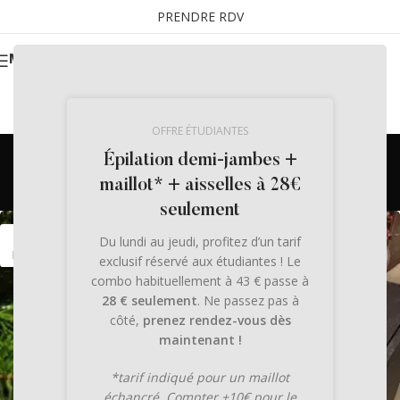
PRENDRE RDV
MENU
OFFRE ÉTUDIANTES
Archives des balises :
Épilation demi-jambes +
massages
maillot* + aisselles à 28€
seulement
22
Du lundi au jeudi, profitez d’un tarif
NOV
exclusif réservé aux étudiantes ! Le
combo habituellement à 43 € passe à
28 € seulement
. Ne passez pas à
côté,
prenez rendez-vous dès
maintenant !
*tarif indiqué pour un maillot
échancré. Compter +10€ pour le