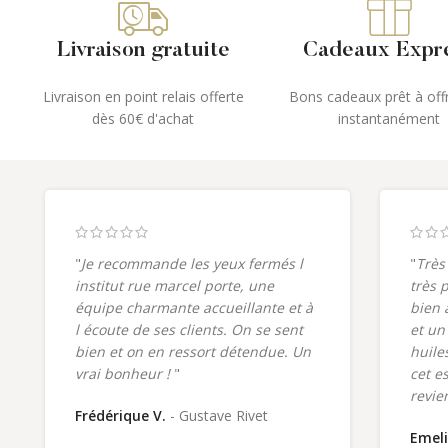
Livraison gratuite
Cadeaux Expr
Livraison en point relais offerte
Bons cadeaux prêt à offr
dès 60€ d'achat
instantanément
"
Je recommande les yeux fermés l
"
Très
institut rue marcel porte, une
très 
équipe charmante accueillante et à
bien 
l écoute de ses clients. On se sent
et un
bien et on en ressort détendue. Un
huiles
vrai bonheur !
"
cet e
revie
Frédérique V.
Gustave Rivet
Emeli