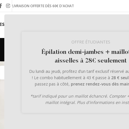
LIVRAISON OFFERTE DÈS 60€ D'ACHAT
ES INSTITUTS
LA BOUTIQUE EN LIGNE
LE JOURNAL
OFFRE ÉTUDIANTES
Archives des 
Épilation demi-jambes + maillo
aisselles à 28€ seulement
31
31
Du lundi au jeudi, profitez d’un tarif exclusif réservé 
MAI
MAR
! Le combo habituellement à 43 € passe à
28 € seu
passez pas à côté,
prenez rendez-vous dès main
*tarif indiqué pour un maillot échancré. Compter 
maillot intégral. Plus d'informations en inst