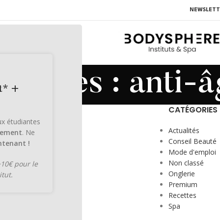
NEWSLETT
balises : anti-
t* +
CATÉGORIES
aux étudiantes
Actualités
lement
. Ne
Conseil Beauté
tenant !
Mode d'emploi
Non classé
+10€ pour le
Onglerie
itut.
Premium
Recettes
Spa