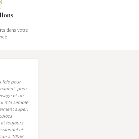
llons
erts dans votre
nde
s fois pour
"J'ai eu le plaisir de faire un soin du
manent, pour
visage dermalogica dans le nouveau
visage et un
centre bodysphere récemment
ui m'a semblé
ouvert sur Vif. Un grand merci à Célia
raiment super,
pour son accueil et sa gentillesse
culoos
dans ce bel institut. Je reviendrais !"
et toujours
Nathalie C.
Champollion
ssionnel et
nde à 100%
"