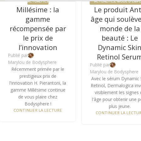
ACTUALITÉS
ACTUALITÉS
,
MODE D'EMPL
Millésime : la
Le produit Ant
PREMIUM
gamme
âge qui soulève
récompensée par
monde de la
le prix de
beauté : Le
l’innovation
Dynamic Ski
Retinol Seru
Publié par
Marylou de Bodysphere
Publié par
Récemment primée par le
Marylou de Bodysphere
prestigieux prix de
Avec le sérum Dynamic 
l'innovation H. Pierantoni, la
Retinol, Dermalogica inv
gamme Millésime continue
visiblement les signes 
de vous plaire chez
l'âge pour obtenir une 
Bodysphere !
plus jeune.
CONTINUER LA LECTURE
CONTINUER LA LECTU