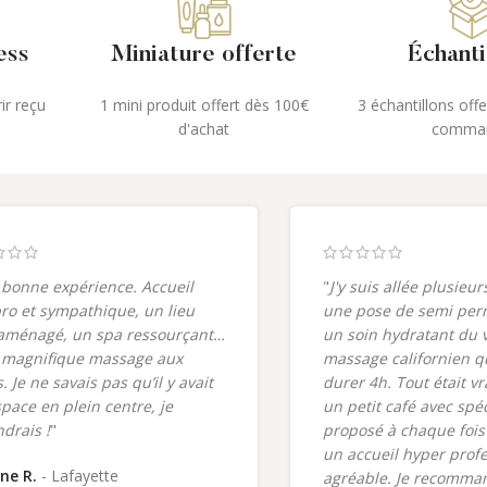
ess
Miniature offerte
Échanti
ir reçu
1 mini produit offert dès 100€
3 échantillons off
d'achat
comma
 bonne expérience. Accueil
"
J'y suis allée plusieur
pro et sympathique, un lieu
une pose de semi per
aménagé, un spa ressourçant…
un soin hydratant du 
 magnifique massage aux
massage californien q
. Je ne savais pas qu’il y avait
durer 4h. Tout était v
space en plein centre, je
un petit café avec spé
ndrais !
"
proposé à chaque fois 
un accueil hyper profe
ne R.
Lafayette
agréable. Je recomma