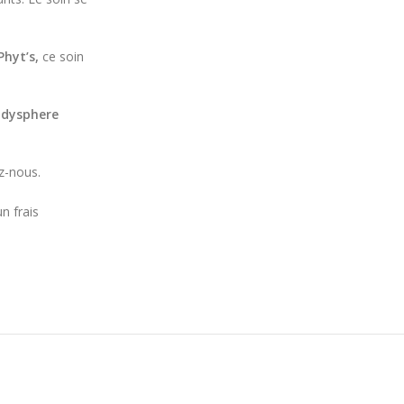
Phyt’s,
ce soin
dysphere
z-nous.
n frais