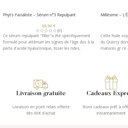
Phyt’s Facialiste – Sérum n°3 Repulpant
Millésime – L’Él
69,90
€
(0)
Ce sérum repulpant "filler"a été spécifiquement
Cette huile s
formulé pour atténuer les signes de l'âge dus à la
du Quercy don
perte d'acide hyaluronique, lisser les rides,
matures gr ce 
repulper et assouplir la peau.
Véritable conce
100% d'origine
cocktail d'hui
inédit, conÃ§u
issu du patrimo
France.
Livraison gratuite
Cadeaux Expr
Livraison en point relais offerte
Bons cadeaux prêt à offr
dès 60€ d'achat
instantanément