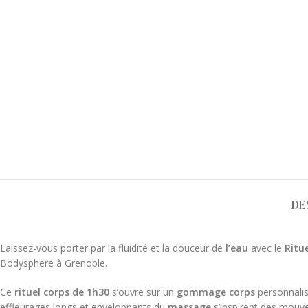
DE
Laissez-vous porter par la fluidité et la douceur de
l’eau
avec le
Ritu
Bodysphere à Grenoble.
Ce
rituel corps de 1h30
s’ouvre sur un
gommage corps
personnalisé
effleurages longs et enveloppants du
massage
s’inspirent des mouve