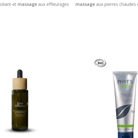
oliant et
massage
aux effleurages
massage
aux pierres chaudes
e légèreté et de renouveau, tel
dynamisantes
.
1h30
pour réve
re emportant les tensions.
vitalité signés Phyt's à Grenoble
lorer les autres éléments ?
Envie d'explorer les aut
4 Éléments Phyt's se décline en
Le Rituel des 4 Éléments Phyt's
iences
, à choisir selon votre
quatre expériences
, à choisir
nt ou à découvrir toutes au fil
humeur du moment ou à découvr
des saisons :
a — Rituel Eau
: fluidité et
L'Onde d'Apasia — Rituel Eau
: 
fraîcheur
ia — Rituel Feu
: énergie et vitalité
L'Envol de Vayuna — Rituel Air
ithvia — Rituel Terre
: ancrage et
renouveau
complète
Le Havre de Prithvia — Rituel T
régénération complète