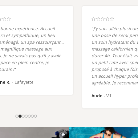
 bonne expérience. Accueil
"
J'y suis allée plusieur
pro et sympathique, un lieu
une pose de semi per
aménagé, un spa ressourçant…
un soin hydratant du 
 magnifique massage aux
massage californien q
. Je ne savais pas qu’il y avait
durer 4h. Tout était v
space en plein centre, je
un petit café avec spé
ndrais !
"
proposé à chaque fois 
un accueil hyper profe
ne R.
Lafayette
agréable. Je recomma
Aude
Vif