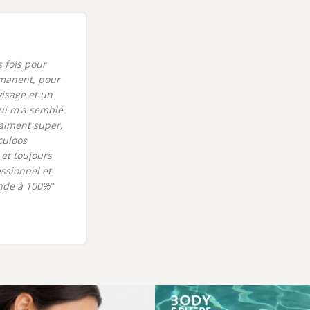
s fois pour
"J'ai eu le plaisir de faire un soin du
manent, pour
visage dermalogica dans le nouveau
visage et un
centre bodysphere récemment
ui m'a semblé
ouvert sur Vif. Un grand merci à Célia
raiment super,
pour son accueil et sa gentillesse
culoos
dans ce bel institut. Je reviendrais !"
et toujours
Nathalie C.
Champollion
ssionnel et
nde à 100%
"