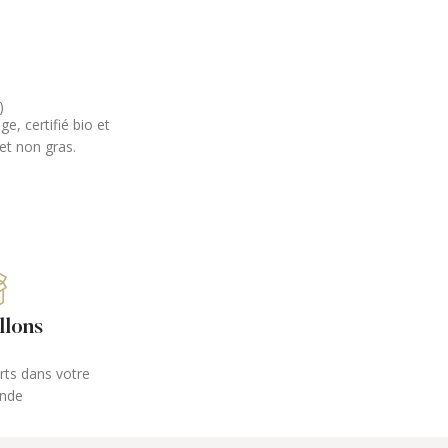
Hydrolé Eucalyptus – Lotion Tonique Purifiante
Phyt’s
)
16,00
€
, certifié bio et
(0)
Véritable bouffée d’air frais, cette lotion
 et non gras.
quotidienne parfait le démaquillage-nettoyage e
tonifie la peau, tout en évitant les effets
asséchants du calcaire apporté par l’eau.
llons
erts dans votre
nde