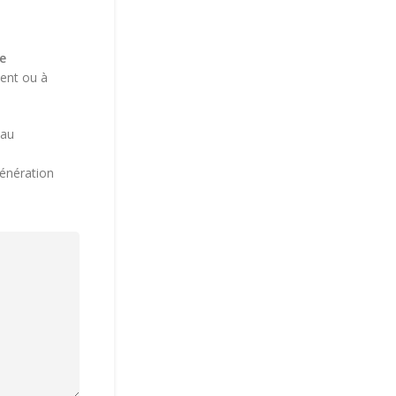
e
ment ou à
eau
génération