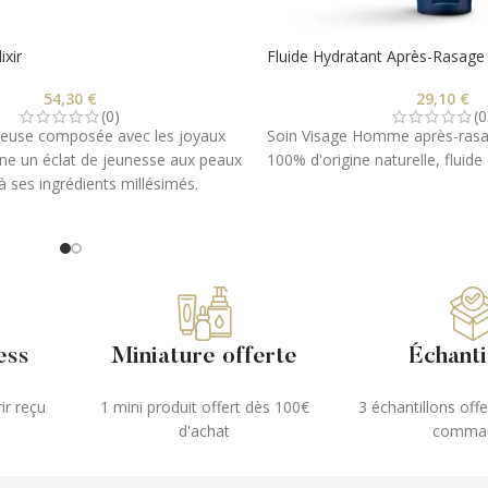
ixir
Fluide Hydratant Après-Rasage
54,30
€
29,10
€
(0)
(0
oyeuse composée avec les joyaux
Soin Visage Homme après-rasage
ne un éclat de jeunesse aux peaux
100% d'origine naturelle, fluide
à ses ingrédients millésimés.
ntré botanique certifié Bio et
 naturelle, est formulé autour d'un
les végétales et d'un phytocomplexe
 dans les laboratoires PHYTS et
ine végétal de la vallée du Lot en
ess
Miniature offerte
Échanti
ir reçu
1 mini produit offert dès 100€
3 échantillons off
d'achat
comma