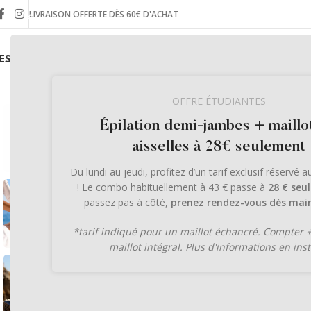
LIVRAISON OFFERTE DÈS 60€ D'ACHAT
ES INSTITUTS
LA BOUTIQUE EN LIGNE
LE JOURNAL
OFFRE ÉTUDIANTES
Épilation demi-jambes + maillo
aisselles à 28€ seulement
Du lundi au jeudi, profitez d’un tarif exclusif réservé 
! Le combo habituellement à 43 € passe à
28 € seu
passez pas à côté,
prenez rendez-vous dès main
*tarif indiqué pour un maillot échancré. Compter 
maillot intégral. Plus d'informations en inst