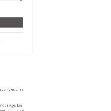
s
isponibles chez
u modelage. Les
nts. Le soin se