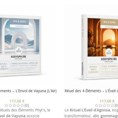
éments – L’Envol de Vayuna (L’Air)
Rituel des 4 Éléments – L’Éveil 
117,00
€
117,00
€
(0)
(0
ituels des Éléments Phyt's, le
Le
Rituel L'Éveil d'Agnisia
, in
Envol de Vayuna
associe
transformateur, allie
gommag