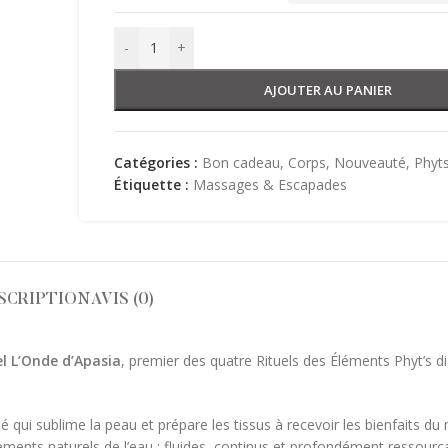
-
+
AJOUTER AU PANIER
Catégories :
Bon cadeau
,
Corps
,
Nouveauté
,
Phyt
Étiquette :
Massages & Escapades
SCRIPTION
AVIS (0)
el L’Onde d’Apasia
, premier des quatre Rituels des Éléments Phyt’s d
 qui sublime la peau et prépare les tissus à recevoir les bienfaits d
ments naturels de l’eau : fluides, continus et profondément ressourça