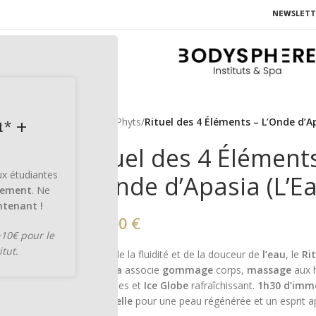
NEWSLETT
Accueil
/
Phyts
/
Rituel des 4 Éléments – L’Onde d’Ap
t* +
Rituel des 4 Élément
aux étudiantes
L’Onde d’Apasia (L’E
lement
. Ne
tenant !
117,00
€
+10€ pour le
itut.
Inspiré de la fluidité et de la douceur de
l’eau
, le
Ri
d’Apasia
associe
gommage
corps,
massage
aux h
précieuses et
Ice Globe
rafraîchissant.
1h30 d’imm
sensorielle
pour une peau régénérée et un esprit a