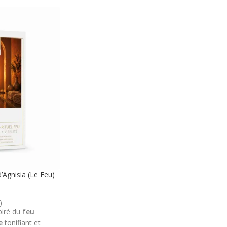
d’Agnisia (Le Feu)
)
spiré du
feu
e
tonifiant et