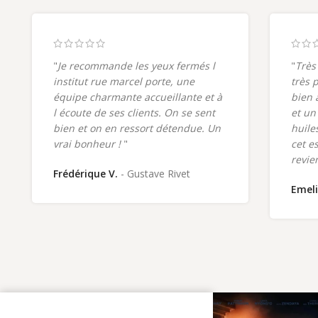
"
Je recommande les yeux fermés l
"
Très
institut rue marcel porte, une
très 
équipe charmante accueillante et à
bien 
l écoute de ses clients. On se sent
et un
bien et on en ressort détendue. Un
huiles
vrai bonheur !
"
cet e
revie
Frédérique V.
Gustave Rivet
Emeli