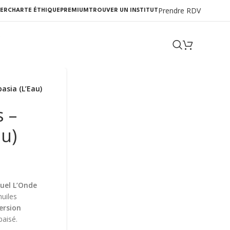
Prendre RDV
ER
CHARTE ÉTHIQUE
PREMIUM
TROUVER UN INSTITUT
asia (L’Eau)
s –
au)
tuel L’Onde
uiles
ersion
paisé.