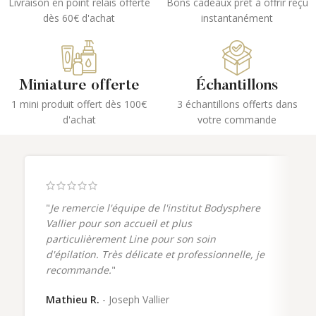
Pour tous les types de peaux, idéal
Livraison en point relais offerte
Bons cadeaux prêt à offrir reçu
pour le teint terne et les pores
pour les peaux sensibles
dès 60€ d'achat
instantanément
dilatés
Miniature offerte
Échantillons
1 mini produit offert dès 100€
3 échantillons offerts dans
d'achat
votre commande
"
Je remercie l'équipe de l'institut Bodysphere
Vallier pour son accueil et plus
particulièrement Line pour son soin
d'épilation. Très délicate et professionnelle, je
recommande.
"
Mathieu R.
Joseph Vallier