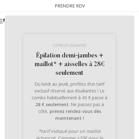
PRENDRE RDV
MENU
OFFRE ÉTUDIANTES
Épilation demi-jambes +
maillot* + aisselles à 28€
seulement
Du lundi au jeudi, profitez d’un tarif
exclusif réservé aux étudiantes ! Le
combo habituellement à 43 € passe à
28 € seulement
. Ne passez pas à
côté,
prenez rendez-vous dès
maintenant !
*tarif indiqué pour un maillot
échancré. Compter +10€ pour le