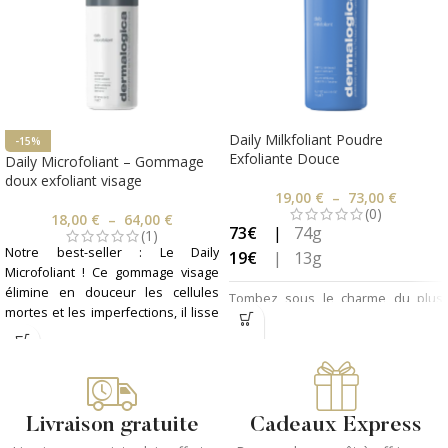
Daily Milkfoliant Poudre
-15%
Exfoliante Douce
Daily Microfoliant – Gommage
doux exfoliant visage
19,00
€
–
73,00
€
(0)
18,00
€
–
64,00
€
73€
|
74g
(1)
Notre best-seller : Le Daily
19€
| 13g
Microfoliant ! Ce gommage visage
élimine en douceur les cellules
Tombez sous le charme du plus
mortes et les imperfections, il lisse
doux des exfoliants en poudre
le grain de peau et illumine le teint.
Dermalogica : le Daily Milkfoliant.
Un must-have à intégrer
Pour une peau lisse, hydratée et
rapidement dans sa routine beauté
apaisée gr ce à ses actifs calmants
! En plus, il est vegan et cruelty free
qui réparent et protègent la
!
barrière d'hydratation de la peau.
Livraison gratuite
Cadeaux Express
Pour tous les types de peaux, idéal