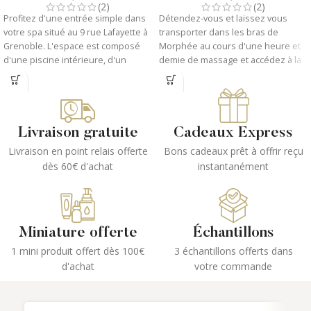
(2)
(2)
Profitez d'une entrée simple dans
Détendez-vous et laissez vous
votre spa situé au 9 rue Lafayette à
transporter dans les bras de
Grenoble. L'espace est composé
Morphée au cours d'une heure et
d'une piscine intérieure, d'un
demie de massage et accédez à la
jacuzzi, d'une cascade, d'un
peau de vos rêves avec un soin
hammam, de tables de relaxation et
visage ProSkin60 d'une heure.
d'un espace détente. Un
1- Votre carte cadeau vous sera
rafraichissement est offert.
envoyé par mail immédiatement
Livraison gratuite
Cadeaux Express
Valable du Lundi au Samedi.
après votre achat.
Livraison en point relais offerte
Bons cadeaux prêt à offrir reçu
Nocturne jusqu'à 21h le vendredi.
2- Imprimez votre carte et suivez
les instructions correspondantes
dès 60€ d'achat
instantanément
1- La carte cadeau vous sera
afin de réaliser votre pliage.
envoyée immédiatement par mail.
3- Le jour de votre
rendez-vous
,
2- Imprimez votre billet
présentez votre carte cadeau dans
électronique depuis votre email de
votre institut Bodysphere afin de
confirmation de commande.
Miniature offerte
Échantillons
profiter de vos prestations sans
3- Le jour venu, présentez le dans
aucun frais supplémentaire.
1 mini produit offert dès 100€
3 échantillons offerts dans
votre institut Bodysphere afin de
d'achat
votre commande
faire votre activité sans aucun frais
Votre carte cadeau est valable 1 an
supplémentaire.
à compter de sa date d'achat.
Votre carte cadeau est valable 1 an