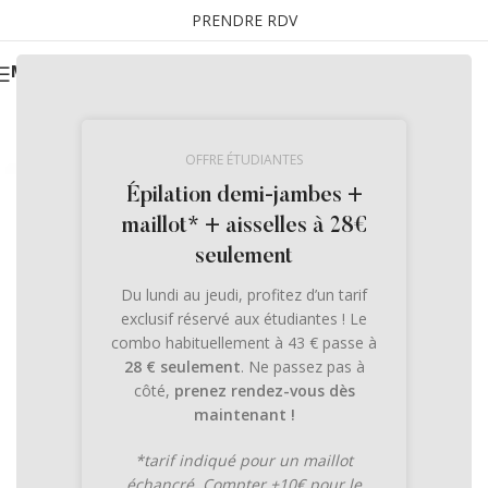
PRENDRE RDV
MENU
OFFRE ÉTUDIANTES
Épilation demi-jambes +
maillot* + aisselles à 28€
seulement
Du lundi au jeudi, profitez d’un tarif
exclusif réservé aux étudiantes ! Le
combo habituellement à 43 € passe à
28 € seulement
. Ne passez pas à
côté,
prenez rendez-vous dès
maintenant !
*tarif indiqué pour un maillot
échancré. Compter +10€ pour le