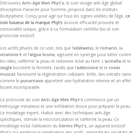
Découvrez
Anti-âge Men Phyt’s
, le soin visage anti-âge global
d’exception Panacée pour homme, proposé dans les instituts
Bodysphere. Conçu pour agir sur tous les signes visibles de l’âge,
ce
soin luxueux de la marque Phyt’s
associe efficacité prouvée et
sensorialité unique, grâce à sa formulation certifiée bio et son
protocole exclusif.
Les actifs phares de ce soin, tels que l’
edelweiss
, le
romarin
, la
vitamine E
et l’
algue brune
, agissent en synergie pour lutter contre
les rides, raffermir la peau et redonner éclat au teint. L’
acmella
et le
seigle
boostent la fermeté, tandis que l’
adénosine
et le
rosier
muscat
favorisent la régénération cellulaire. Enfin, des extraits rares
comme le
punarnava
apportent une hydratation intense et un effet
lissant incomparable.
Le protocole du soin
Anti-âge Men Phyt’s
commence par un
nettoyage minutieux et une exfoliation douce pour préparer la peau.
Le modelage expert, réalisé avec des techniques anti-âge
spécifiques, stimule la microcirculation et raffermit la peau. Ce
modelage inclut l’utilisation du
Dermo Phyt’s
, un appareil exclusif
Phyt’s qui améliore la pénétration des actifs, intensifie les résultats et