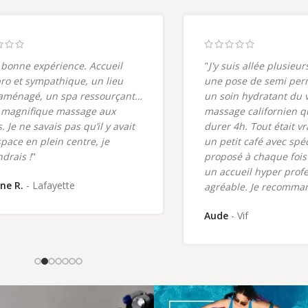
 bonne expérience. Accueil
"
J'y suis allée plusieur
pro et sympathique, un lieu
une pose de semi per
aménagé, un spa ressourçant…
un soin hydratant du 
 magnifique massage aux
massage californien q
. Je ne savais pas qu’il y avait
durer 4h. Tout était v
space en plein centre, je
un petit café avec spé
ndrais !
"
proposé à chaque fois 
un accueil hyper profe
ne R.
Lafayette
agréable. Je recomma
Aude
Vif