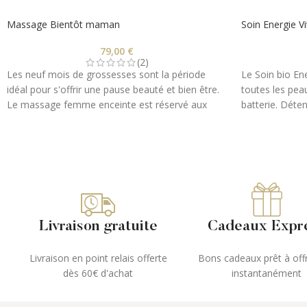
Massage Bientôt maman
Soin Energie Vi
79,00
€
(2)
Les neuf mois de grossesses sont la période
Le Soin bio Ene
idéal pour s'offrir une pause beauté et bien être.
toutes les pea
Le massage femme enceinte est réservé aux
batterie. Déte
femmes étant à plus de trois mois de grossesse.
laissez-vous al
Il est l'allié parfait pour soulager les douleurs
votre Naturo-E
spécifiques de la grossesse.
fraîches, des 
des actifs préc
Ce massage est réalisé tout en douceur,
l'éclat de la pe
l'intensité des manoeuvres est douce et légère.
Des huiles bio naturels sont appliquées, sans
danger pour la future maman et son bébé. Votre
Livraison gratuite
Cadeaux Expr
masseuse est à votre écoute afin de vous
détendre un maximum et de vous laisser aller à
Livraison en point relais offerte
Bons cadeaux prêt à offr
un pur moment de bonheur.
dès 60€ d'achat
instantanément
1- Votre carte cadeau vous sera envoyé par mail
immédiatement.