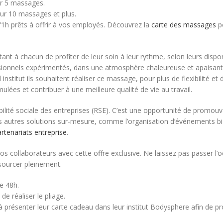
ur 5 massages.
our 10 massages et plus.
’1h prêts à offrir à vos employés. Découvrez la
carte des massages
po
tant à chacun de profiter de leur soin à leur rythme, selon leurs dispon
ssionnels expérimentés, dans une atmosphère chaleureuse et apaisant
titut ils souhaitent réaliser ce massage, pour plus de flexibilité et de
ulées et contribuer à une meilleure qualité de vie au travail.
ité sociale des entreprises (RSE). C’est une opportunité de promouvo
 nos autres solutions sur-mesure, comme l’organisation d’événements b
rtenariats entreprise
.
s collaborateurs avec cette offre exclusive. Ne laissez pas passer l’o
ssourcer pleinement.
e 48h.
de réaliser le pliage.
à présenter leur carte cadeau dans leur institut Bodysphere afin de pro