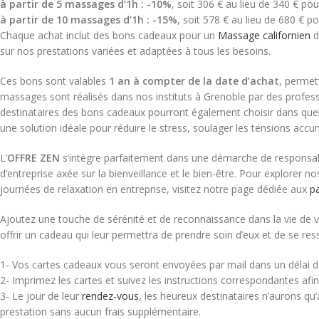
à partir de 5 massages d’1h : -10%
, soit 306 € au lieu de 340 € po
à partir de 10 massages d’1h : -15%
, soit 578 € au lieu de 680 € p
Chaque achat inclut des bons cadeaux pour un
Massage californien
d
sur nos prestations variées et adaptées à tous les besoins.
Ces bons sont valables
1 an à compter de la date d’achat
, permet
massages sont réalisés dans nos instituts à Grenoble par des profe
destinataires des bons cadeaux pourront également choisir dans quel ins
une solution idéale pour réduire le stress, soulager les tensions accum
L’
OFFRE ZEN
s’intègre parfaitement dans une démarche de responsabil
d’entreprise axée sur la bienveillance et le bien-être. Pour explorer
journées de relaxation en entreprise, visitez notre page dédiée aux
pa
Ajoutez une touche de sérénité et de reconnaissance dans la vie de vo
offrir un cadeau qui leur permettra de prendre soin d’eux et de se re
1- Vos cartes cadeaux vous seront envoyées par mail dans un délai d
2- Imprimez les cartes et suivez les instructions correspondantes afin 
3- Le jour de leur
rendez-vous
, les heureux destinataires n’aurons qu’
prestation sans aucun frais supplémentaire.