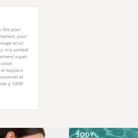
s fois pour
"J'ai eu le plaisir de faire un soin du
manent, pour
visage dermalogica dans le nouveau
visage et un
centre bodysphere récemment
ui m'a semblé
ouvert sur Vif. Un grand merci à Célia
raiment super,
pour son accueil et sa gentillesse
culoos
dans ce bel institut. Je reviendrais !"
et toujours
Nathalie C.
Champollion
ssionnel et
nde à 100%
"