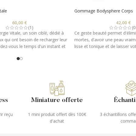
tale
Gommage Bodysphere Corps
60,00
€
42,00
€
(1)
(0
rgie Vitale, un soin ciblé, dédié à
Ce geste beauté permet d'élimi
ux qui ont besoin de recharger leur
mortes, d'avoir une peau vraim
ndez-vous le temps d'un instant et
lisse et tonique et de laisser v
ler entre les mains expertes de
régénérer.
sthéticienne. Des senteurs
1- Votre carte cadeau vous ser
textures onctueusement légères et
immédiatement.
ieux qui énergisent et réveillent
2- Imprimez votre carte et suive
aux.
correspondantes afin de réalise
3- Le jour de votre
rendez-vou
carte cadeau dans votre instit
ess
Miniature offerte
Échanti
de profiter de vos prestations 
supplémentaire.
ir reçu
1 mini produit offert dès 100€
3 échantillons off
Votre carte cadeau est valable
d'achat
comma
sa date d'achat.