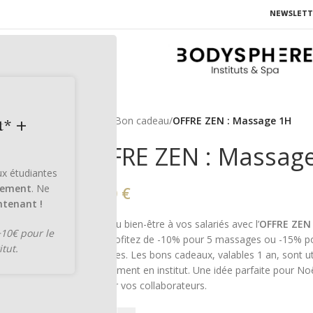
NEWSLETT
Accueil
/
Bon cadeau
/
OFFRE ZEN : Massage 1H
t* +
OFFRE ZEN : Massag
aux étudiantes
lement
. Ne
68,00
€
tenant !
Offrez du bien-être à vos salariés avec l’
OFFRE ZEN
+10€ pour le
d’1h
. Profitez de -10% pour 5 massages ou -15% p
itut.
massages. Les bons cadeaux, valables 1 an, sont uti
tout moment en institut. Une idée parfaite pour No
valoriser vos collaborateurs.