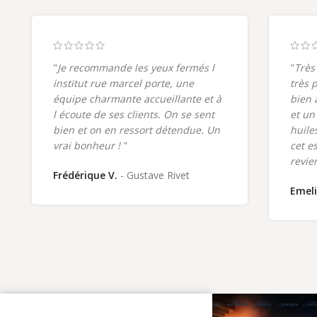
2- Imprimez votre carte et suivez les instructions
correspondantes afin de réaliser votre pliage.
3- Le jour de votre
rendez-vous
, présentez votre
carte cadeau dans votre institut Bodysphere afin
"
Je recommande les yeux fermés l
"
Très
de profiter de vos prestations sans aucun frais
institut rue marcel porte, une
très 
supplémentaire.
équipe charmante accueillante et à
bien 
Votre carte cadeau est valable 1 an à compter de
l écoute de ses clients. On se sent
et un
sa date d'achat.
bien et on en ressort détendue. Un
huiles
vrai bonheur !
"
cet e
revie
Frédérique V.
Gustave Rivet
Emeli