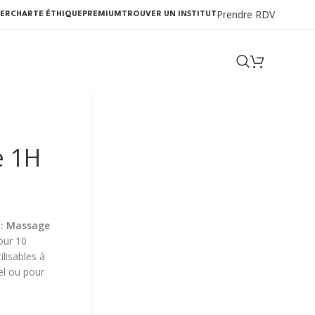
Prendre RDV
ER
CHARTE ÉTHIQUE
PREMIUM
TROUVER UN INSTITUT
e 1H
 : Massage
our 10
lisables à
ël ou pour