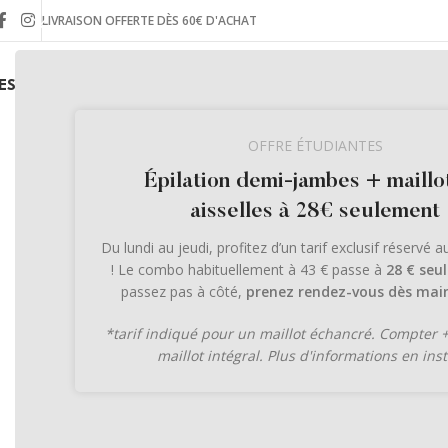
LIVRAISON OFFERTE DÈS 60€ D'ACHAT
ES INSTITUTS
LA BOUTIQUE EN LIGNE
LE JOURNAL
OFFRE ÉTUDIANTES
Épilation demi-jambes + maillo
aisselles à 28€ seulement
Du lundi au jeudi, profitez d’un tarif exclusif réservé 
! Le combo habituellement à 43 € passe à
28 € seu
passez pas à côté,
prenez rendez-vous dès main
*tarif indiqué pour un maillot échancré. Compter 
maillot intégral. Plus d'informations en inst