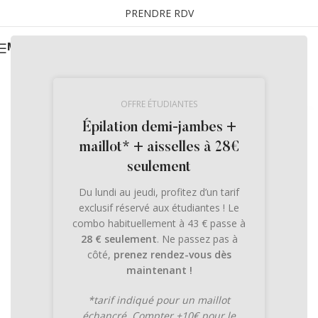
PRENDRE RDV
MENU
OFFRE ÉTUDIANTES
Épilation demi-jambes +
maillot* + aisselles à 28€
seulement
Du lundi au jeudi, profitez d’un tarif
exclusif réservé aux étudiantes ! Le
combo habituellement à 43 € passe à
28 € seulement
. Ne passez pas à
côté,
prenez rendez-vous dès
maintenant !
*tarif indiqué pour un maillot
échancré. Compter +10€ pour le