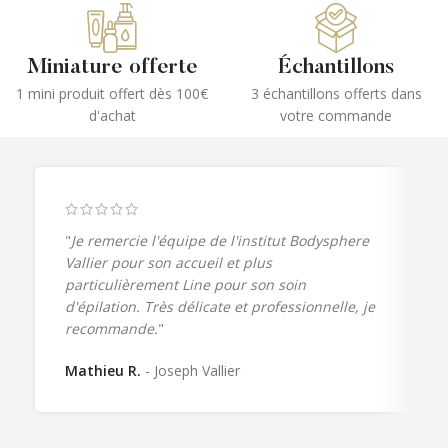
1- Votre carte cadeau vous sera
votre institut Bodysphere afin de
envoyé par mail immédiatement
faire votre activité sans aucun frais
après votre achat.
supplémentaire.
Miniature offerte
Échantillons
2- Imprimez votre carte et suivez
Votre carte cadeau est valable 1 an
1 mini produit offert dès 100€
3 échantillons offerts dans
les instructions correspondantes
à compter de sa date d'achat.
d'achat
votre commande
afin de réaliser votre pliage.
3- Le jour de votre
rendez-vous
,
présentez votre carte cadeau dans
votre institut Bodysphere afin de
profiter de vos prestations sans
aucun frais supplémentaire.
"
Je remercie l'équipe de l'institut Bodysphere
Votre carte cadeau est valable 1 an
Vallier pour son accueil et plus
à compter de sa date d'achat.
particulièrement Line pour son soin
d'épilation. Très délicate et professionnelle, je
recommande.
"
Mathieu R.
Joseph Vallier