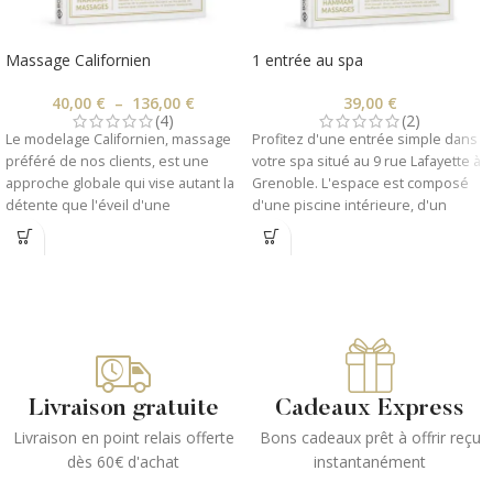
Massage Californien
1 entrée au spa
40,00
€
–
136,00
€
39,00
€
(4)
(2)
Le modelage Californien, massage
Profitez d'une entrée simple dans
préféré de nos clients, est une
votre spa situé au 9 rue Lafayette à
approche globale qui vise autant la
Grenoble. L'espace est composé
détente que l'éveil d'une
d'une piscine intérieure, d'un
conscience psychocorporelle. Ce
jacuzzi, d'une cascade, d'un
massage enchaine des
hammam, de tables de relaxation et
mouvements doux pour une
d'un espace détente. Un
détente et une relaxation physique
rafraichissement est offert.
intense.
Valable du Lundi au Samedi.
Les mains expertes de la
Nocturne jusqu'à 21h le vendredi.
praticienne insistent sur les points
1- La carte cadeau vous sera
de tension pour éliminer toxines et
envoyée immédiatement par mail.
Livraison gratuite
Cadeaux Express
douleurs musculaires, et vous
2- Imprimez votre billet
Livraison en point relais offerte
Bons cadeaux prêt à offrir reçu
procurer un état de pur bien-être.
électronique depuis votre email de
Profitez de votre massage
dès 60€ d'achat
instantanément
confirmation de commande.
californien seule ou en duo !
3- Le jour venu, présentez le dans