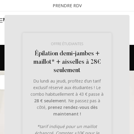
PRENDRE RDV
MENU
OFFRE ÉTUDIANTES
Archives des balises : prix
Épilation demi-jambes +
de l’innovation
maillot* + aisselles à 28€
seulement
31
Du lundi au jeudi, profitez d’un tarif
MAI
exclusif réservé aux étudiantes ! Le
combo habituellement à 43 € passe à
28 € seulement
. Ne passez pas à
côté,
prenez rendez-vous dès
maintenant !
*tarif indiqué pour un maillot
échancré. Compter +10€ pour le